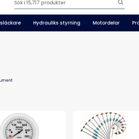
Outlet
släckare
Hydrauliks styrning
Motordelar
Pr
SE
Våra kataloger
rument