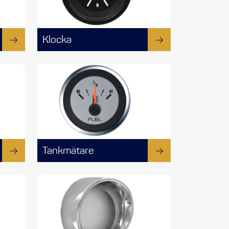
Klocka
Tankmätare