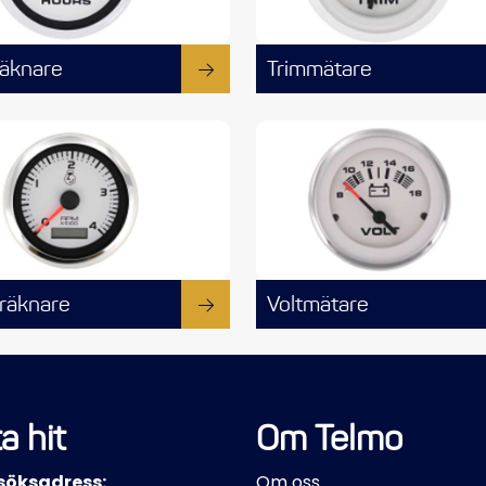
äknare
Trimmätare
räknare
Voltmätare
a hit
Om Telmo
söksadress:
Om oss