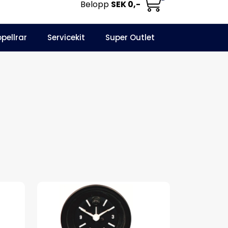
Belopp
SEK 0,-
0
opellrar
Servicekit
Super Outlet
Informationscenter
Favoriter
Logga in