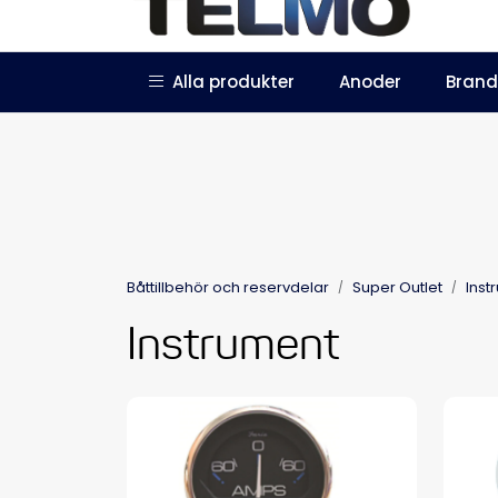
Skip to main content
|
|
Alla produkter
Anoder
Brand
Trustpilot
Bli återförsäljare
Båttillbehör och reservdelar
Super Outlet
Inst
Instrument