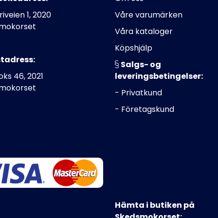
riveien 1, 2020
Våre varumärken
mokorset
Våra kataloger
Köpshjälp
tadress:
Salgs- og
ks 46, 2021
leveringsbetingelser:
mokorset
- Privatkund
- Företagskund
Hämta i butiken på
Skedsmokorset: