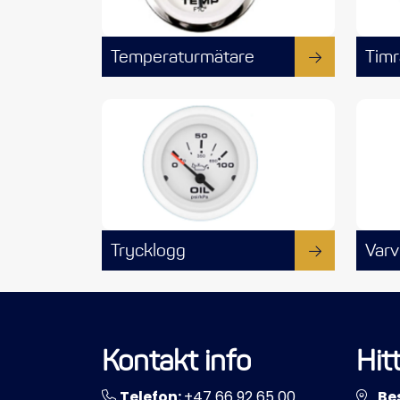
Temperaturmätare
Timr
Trycklogg
Varv
Kontakt info
Hitt
Telefon:
+47 66 92 65 00
Be