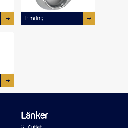
Trimring
Länker
Outlet