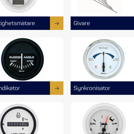
ighetsmätare
Givare
ndikator
Synkronisator