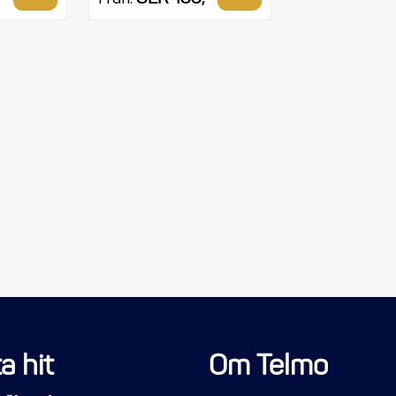
a hit
Om Telmo