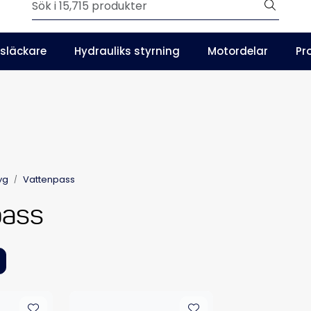
Outlet
släckare
Hydrauliks styrning
Motordelar
Pr
SE
Våra kataloger
yg
Vattenpass
pass