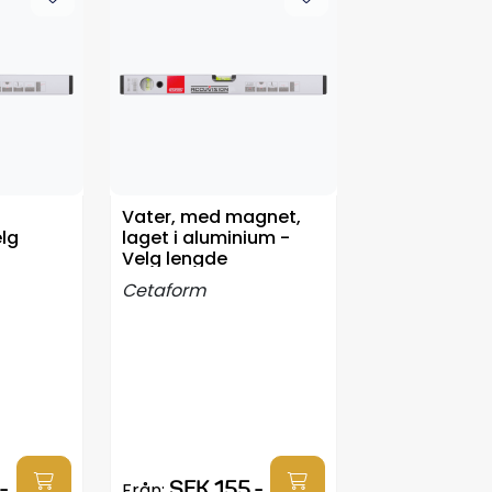
Vater, med magnet,
lg
laget i aluminium -
Velg lengde
Cetaform
-
SEK 155,-
Från: