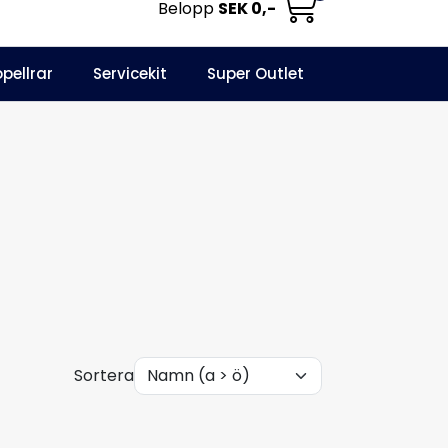
Belopp
SEK 0,-
0
opellrar
Servicekit
Super Outlet
Informationscenter
Favoriter
Logga in
Sortera