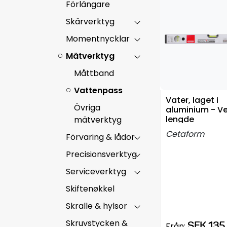
Förlängare
Skärverktyg
Momentnycklar
Mätverktyg
Måttband
Vattenpass
Vater, laget i
Övriga
aluminium - Ve
lengde
mätverktyg
Cetaform
Förvaring & lådor
Precisionsverktyg
Serviceverktyg
Skiftenøkkel
Skralle & hylsor
Skruvstycken &
SEK 135,
Från: