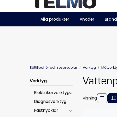
Skip to main content
|
|
Alla produkter
Anoder
Brand
Trustpilot
Bli återförsäljare
Båttillbehör och reservdelar
Verktyg
Mätverkt
Vatten
Verktyg
Elektrikerverktyg
Visning
Diagnosverktyg
Fastnycklar