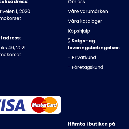
söksadress:
Om oss
riveien 1, 2020
Våre varumärken
mokorset
Våra kataloger
Köpshjälp
tadress:
Salgs- og
ks 46, 2021
leveringsbetingelser:
mokorset
- Privatkund
- Företagskund
Hämta i butiken på