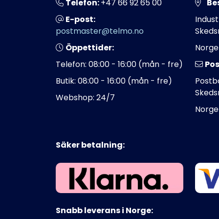
Telefon:
+47 66 92 65 00
Be
E-post:
Indust
postmaster@telmo.no
Skeds
Öppettider:
Norge
Telefon: 08:00 - 16:00 (mån - fre)
Pos
Butik: 08:00 - 16:00 (mån - fre)
Postbo
Skeds
Webshop: 24/7
Norge
Säker betalning:
Snabb leverans i Norge: