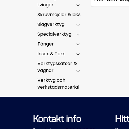
tvingar
Skruvmejslar & bits
Slagverktyg
Specialverktyg
Tänger
Insex & Torx
Verktygssatser &
vagnar
Verktyg och
verkstadsmaterial
Kontakt info
Hitt