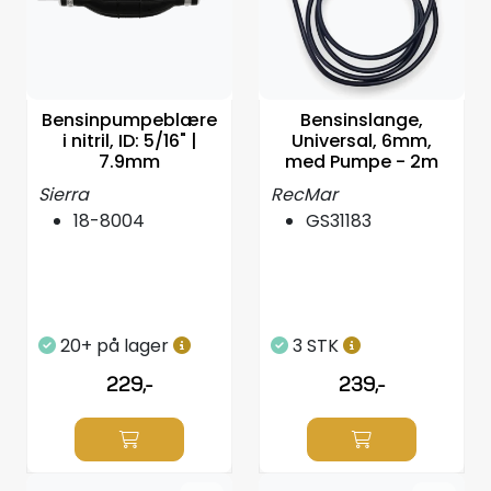
Propeller
Servicesett
Bensinpumpeblære
Bensinslange,
Outlet
i nitril, ID: 5/16" |
Universal, 6mm,
7.9mm
med Pumpe - 2m
Sierra
RecMar
18-8004
GS31183
20+ på lager
3 STK
229,-
239,-