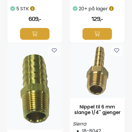
5 STK
20+ på lager
609,-
129,-
Nippel til 6 mm
slange 1/4'' gjenger
Sierra
18-8042