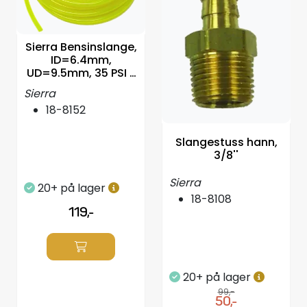
Sierra Bensinslange,
ID=6.4mm,
UD=9.5mm, 35 PSI -
pr fot
Sierra
18-8152
Slangestuss hann,
3/8''
Sierra
20+ på lager
18-8108
119,-
20+ på lager
99,-
50,-