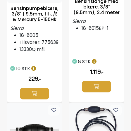
Bensinslange med
Styring/kontroll
blære, 3/8"
Bensinpumpeblære,
(9,5mm), 2,4 meter
3/8" | 9.5mm, til J/E
& Mercury 5-150Hk
Sierra
Verktøy
Sierra
18-8015EP-1
18-8005
Outlet
Tilsvarer: 775639
13330Q mfl.
Motordelsvelger/SONAR
8 STK
10 STK
Anoder
1.119,-
229,-
Brannslukkere
Hydraulisk styring
Motordeler