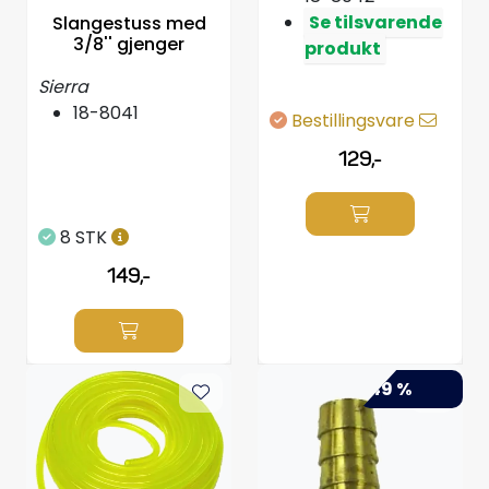
Se tilsvarende
Slangestuss med
3/8'' gjenger
produkt
Sierra
18-8041
Bestillingsvare
129,-
8 STK
149,-
-49 %