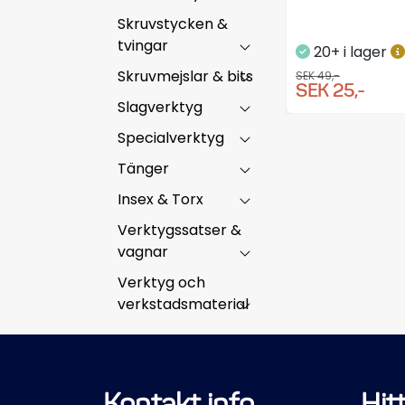
Skruvstycken &
tvingar
20+ i lager
Skruvmejslar & bits
SEK 49,-
SEK 25,-
Slagverktyg
Specialverktyg
Tänger
Insex & Torx
Verktygssatser &
vagnar
Verktyg och
verkstadsmaterial
Kontakt info
Hitt