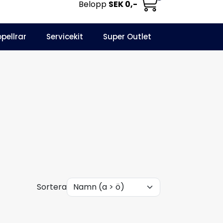
Belopp
SEK 0,-
0
opellrar
Servicekit
Super Outlet
Informationscenter
Favoriter
Logga in
Sortera