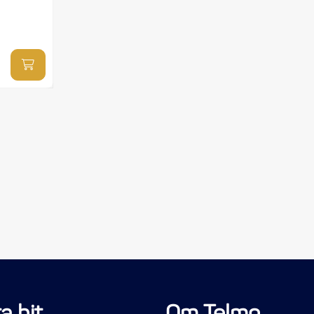
a hit
Om Telmo