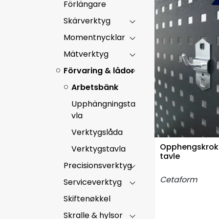
Förlängare
Skärverktyg
Momentnycklar
Mätverktyg
Förvaring & lådor
Arbetsbänk
Upphängningsta
vla
Verktygslåda
Opphengskroker
Verktygstavla
tavle
Precisionsverktyg
Cetaform
Serviceverktyg
Skiftenøkkel
Skralle & hylsor