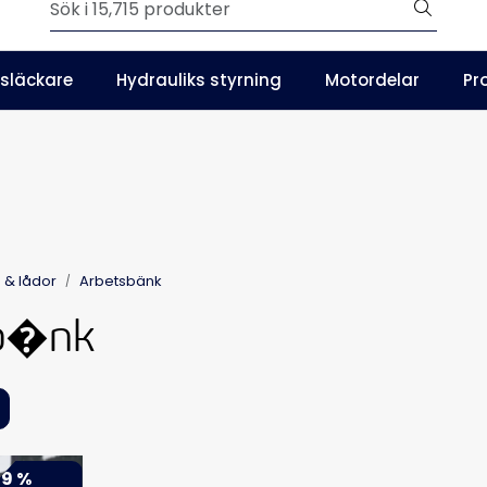
Outlet
släckare
Hydrauliks styrning
Motordelar
Pr
SE
Våra kataloger
 & lådor
Arbetsbänk
b�nk
9 %