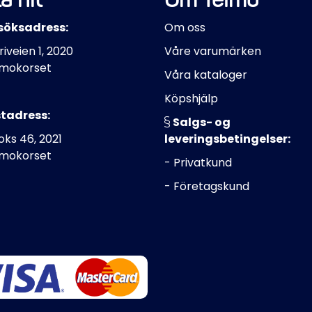
söksadress:
Om oss
riveien 1, 2020
Våre varumärken
mokorset
Våra kataloger
Köpshjälp
tadress:
Salgs- og
ks 46, 2021
leveringsbetingelser:
mokorset
- Privatkund
- Företagskund