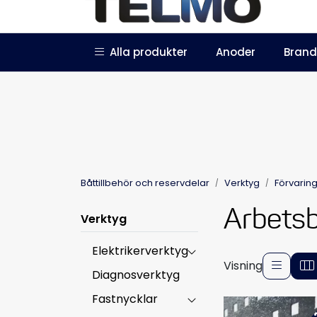
Skip to main content
|
|
Alla produkter
Anoder
Brand
Trustpilot
Bli återförsäljare
Båttillbehör och reservdelar
Verktyg
Förvaring
Arbets
Verktyg
Elektrikerverktyg
Visning
Diagnosverktyg
Fastnycklar
-4