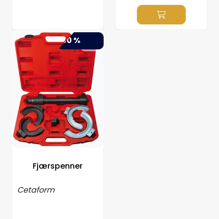
-50 %
Fjærspenner
Cetaform