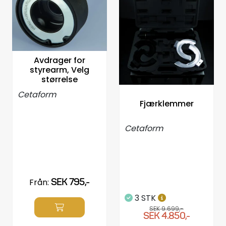
Propellrar
Servicekit
Avdrager for
Super Outlet
styrearm, Velg
størrelse
Cetaform
Fjærklemmer
Cetaform
Från:
SEK 795,-
3 STK
SEK 9.699,-
SEK 4.850,-