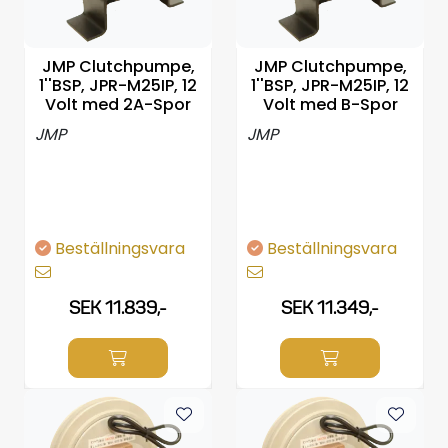
Styrning/kontroll
JMP Clutchpumpe,
JMP Clutchpumpe,
Verktyg
1''BSP, JPR-M25IP, 12
1''BSP, JPR-M25IP, 12
Volt med 2A-Spor
Volt med B-Spor
Super Outlet
JMP
JMP
Motordelsväljare/SONAR
Anoder
Beställningsvara
Beställningsvara
Brandsläckare
SEK 11.839,-
SEK 11.349,-
Hydrauliks styrning
Motordelar