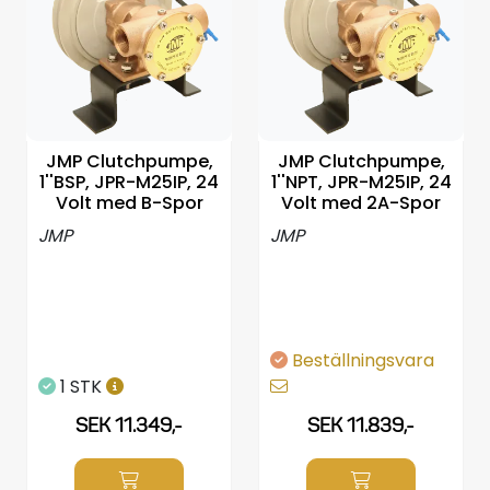
Propellrar
Servicekit
Super Outlet
JMP Clutchpumpe,
JMP Clutchpumpe,
1''BSP, JPR-M25IP, 24
1''NPT, JPR-M25IP, 24
Volt med B-Spor
Volt med 2A-Spor
JMP
JMP
Beställningsvara
1 STK
SEK 11.349,-
SEK 11.839,-